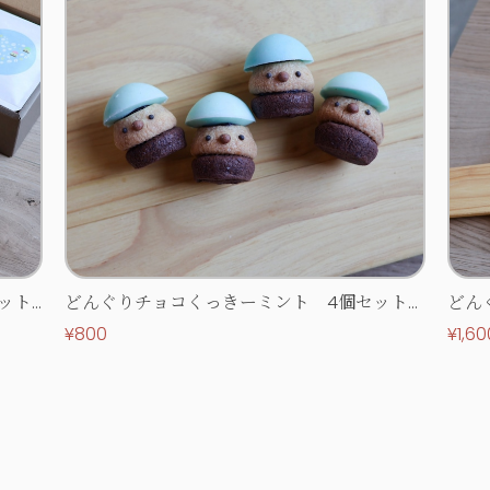
ット
どんぐりチョコくっきーミント 4個セット
どん
【ホワイトデー限定】
【ホ
¥800
¥1,60