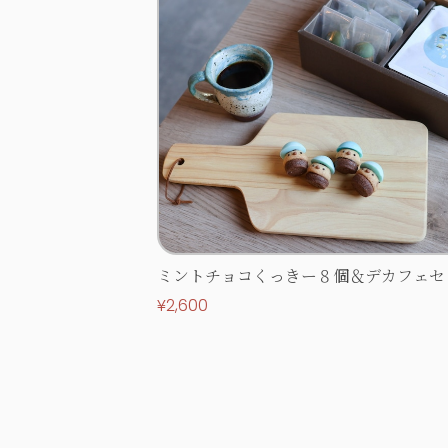
ミントチョコくっきー８個＆デカフェセ
【ホワイトデー限定】
¥2,600