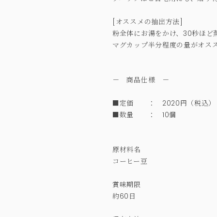
[オススメの抽出方法]
粉全体にお湯をかけ、30秒ほど
マグカップ半分程度の量がオス
－ 商品仕様 －
■定価 ： 2020円（税込
■数量 ： 10個
原材料名
コーヒー豆
賞味期限
約60日