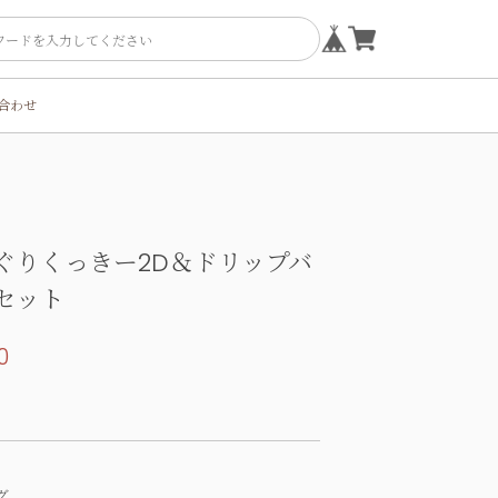
合わせ
ぐりくっきー2D＆ドリップバ
セット
0
グ