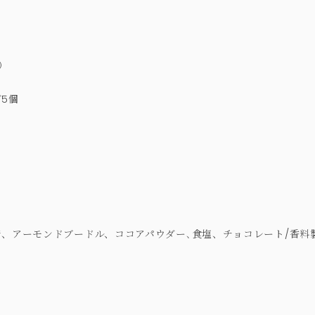
込）
個
糖、アーモンドブードル、ココアパウダー､食塩、チョコレート/香料