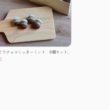
ぐりチョコくっきーミント 8個セット
ワイトデー限定】
0