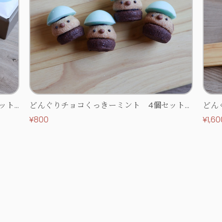
ット
どんぐりチョコくっきーミント 4個セット
どん
【ホワイトデー限定】
【ホ
¥800
¥1,60