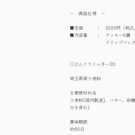
－ 商品仕様 －
■定価 ： 3200円（税
■内容量 ： クッキー5個
ドリップバッグ5
□どんぐりくっきー2D
埼玉県産小麦粉
主要原材料名
小麦粉(国内製造)、バター、砂
分を含む)
賞味期限
約60日