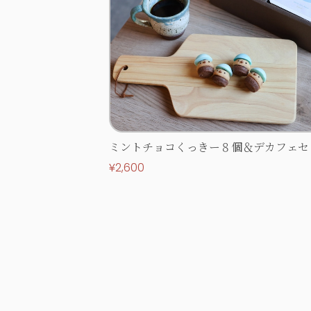
ミントチョコくっきー８個＆デカフェセ
【ホワイトデー限定】
¥2,600