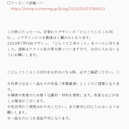
□ラッピング詳細 >>>
https://shop.comomg.jp/blog/2022/10/07/183422
この世にたった一つ。日替わりデザインの「どんぐりころころ36
5」。１デザインにつき製造は１個のみとなります。
2024年7月14日デザイン。「どんぐり工作キット」をベースに作りま
した。塗装はアクリル絵の具を使っていますので、お口に入れないよ
うにお願いします。
◇どんぐりころころ365をお求めになる際、必ずご確認ください。◇
※玩具ではなく一品ものの作品（木製雑貨）としてのご提案となりま
す。
※模様の表現のため様々な画材・材料を使用します。色落ちなどが生
じる場合がございます。
※乳幼児のご使用はおやめください。また絶対に口に入れないようお
願いします。
※一品ものにつき返品不可となります。