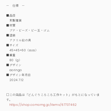
－ 仕様 －
■品目
木製雑貨
■材質
ブナ・ビーズ・ビー玉・ゴム
■塗装
アクリル絵の具
■サイズ
45×45×60（ｍｍ）
■重量
80（g）
■デザイン
aoringo
■デザイン年月日
2024.7.12
□この商品は「どんぐりころころ工作キット」がもとになっていま
す。
https://shop.comomg.jp/items/67737462