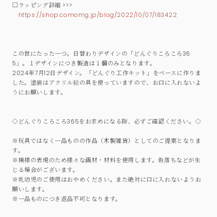
□ラッピング詳細 >>>
https://shop.comomg.jp/blog/2022/10/07/183422
この世にたった一つ。日替わりデザインの「どんぐりころころ36
5」。１デザインにつき製造は１個のみとなります。
2024年7月12日デザイン。「どんぐり工作キット」をベースに作りま
した。塗装はアクリル絵の具を使っていますので、お口に入れないよ
うにお願いします。
◇どんぐりころころ365をお求めになる際、必ずご確認ください。◇
※玩具ではなく一品ものの作品（木製雑貨）としてのご提案となりま
す。
※模様の表現のため様々な画材・材料を使用します。色落ちなどが生
じる場合がございます。
※乳幼児のご使用はおやめください。また絶対に口に入れないようお
願いします。
※一品ものにつき返品不可となります。