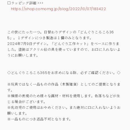
□ラッピング詳細 >>>
https://shop.comomg.jp/blog/2022/10/07/183422
この世にたった一つ。日替わりデザインの「どんぐりころころ36
5」。１デザインにつき製造は１個のみとなります。
2024年7月9日デザイン。「どんぐり工作キット」をベースに作りま
した。塗装はアクリル絵の具を使っていますので、お口に入れないよ
うにお願いします。
◇どんぐりころころ365をお求めになる際、必ずご確認ください。◇
※玩具ではなく一品ものの作品（木製雑貨）としてのご提案となりま
す。
※模様の表現のため様々な画材・材料を使用します。色落ちなどが生
じる場合がございます。
※乳幼児のご使用はおやめください。また絶対に口に入れないようお
願いします。
※一品ものにつき返品不可となります。