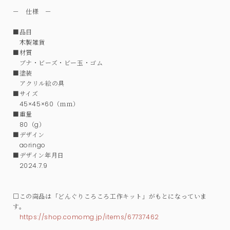
－ 仕様 －
■品目
木製雑貨
■材質
ブナ・ビーズ・ビー玉・ゴム
■塗装
アクリル絵の具
■サイズ
45×45×60（ｍｍ）
■重量
80（g）
■デザイン
aoringo
■デザイン年月日
2024.7.9
□この商品は「どんぐりころころ工作キット」がもとになっていま
す。
https://shop.comomg.jp/items/67737462