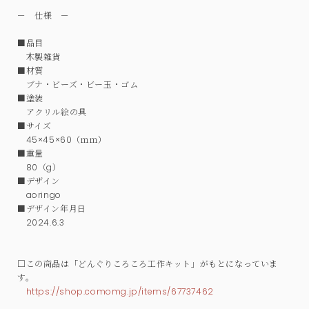
－ 仕様 －
■品目
木製雑貨
■材質
ブナ・ビーズ・ビー玉・ゴム
■塗装
アクリル絵の具
■サイズ
45×45×60（ｍｍ）
■重量
80（g）
■デザイン
aoringo
■デザイン年月日
2024.6.3
□この商品は「どんぐりころころ工作キット」がもとになっていま
す。
https://shop.comomg.jp/items/67737462