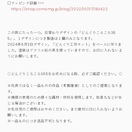
□ラッピング詳細 >>>
https://shop.comomg.jp/blog/2022/10/07/183422
この世にたった一つ。日替わりデザインの「どんぐりころころ36
5」。１デザインにつき製造は１個のみとなります。
2024年6月3日デザイン。「どんぐり工作キット」をベースに作りま
した。塗装はアクリル絵の具を使っていますので、お口に入れないよ
うにお願いします。
◇どんぐりころころ365をお求めになる際、必ずご確認ください。◇
※玩具ではなく一品ものの作品（木製雑貨）としてのご提案となりま
す。
※模様の表現のため様々な画材・材料を使用します。色落ちなどが生
じる場合がございます。
※乳幼児のご使用はおやめください。また絶対に口に入れないようお
願いします。
※一品ものにつき返品不可となります。