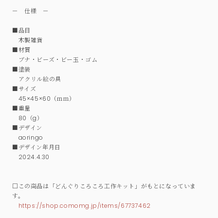
－ 仕様 －
■品目
木製雑貨
■材質
ブナ・ビーズ・ビー玉・ゴム
■塗装
アクリル絵の具
■サイズ
45×45×60（ｍｍ）
■重量
80（g）
■デザイン
aoringo
■デザイン年月日
2024.4.30
□この商品は「どんぐりころころ工作キット」がもとになっていま
す。
https://shop.comomg.jp/items/67737462