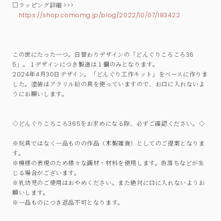
□ラッピング詳細 >>>
https://shop.comomg.jp/blog/2022/10/07/183422
この世にたった一つ。日替わりデザインの「どんぐりころころ36
5」。１デザインにつき製造は１個のみとなります。
2024年4月30日デザイン。「どんぐり工作キット」をベースに作りま
した。塗装はアクリル絵の具を使っていますので、お口に入れないよ
うにお願いします。
◇どんぐりころころ365をお求めになる際、必ずご確認ください。◇
※玩具ではなく一品ものの作品（木製雑貨）としてのご提案となりま
す。
※模様の表現のため様々な画材・材料を使用します。色落ちなどが生
じる場合がございます。
※乳幼児のご使用はおやめください。また絶対に口に入れないようお
願いします。
※一品ものにつき返品不可となります。