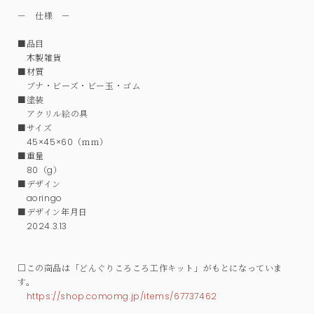
－ 仕様 －
■品目
木製雑貨
■材質
ブナ・ビーズ・ビー玉・ゴム
■塗装
アクリル絵の具
■サイズ
45×45×60（ｍｍ）
■重量
80（g）
■デザイン
aoringo
■デザイン年月日
2024.3.13
□この商品は「どんぐりころころ工作キット」がもとになっていま
す。
https://shop.comomg.jp/items/67737462