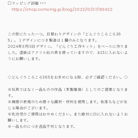
□ラッピング詳細 >>>
https://shop.comomg.jp/blog/2022/10/07/183422
この世にたった一つ。日替わりデザインの「どんぐりころころ36
5」。１デザインにつき製造は１個のみとなります。
2024年3月13日デザイン。「どんぐり工作キット」をベースに作りま
した。塗装はアクリル絵の具を使っていますので、お口に入れないよ
うにお願いします。
◇どんぐりころころ365をお求めになる際、必ずご確認ください。◇
※玩具ではなく一品ものの作品（木製雑貨）としてのご提案となりま
す。
※模様の表現のため様々な画材・材料を使用します。色落ちなどが生
じる場合がございます。
※乳幼児のご使用はおやめください。また絶対に口に入れないようお
願いします。
※一品ものにつき返品不可となります。