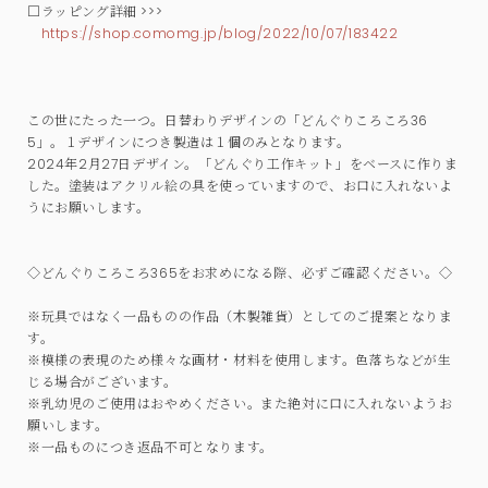
□ラッピング詳細 >>>
https://shop.comomg.jp/blog/2022/10/07/183422
この世にたった一つ。日替わりデザインの「どんぐりころころ36
5」。１デザインにつき製造は１個のみとなります。
2024年2月27日デザイン。「どんぐり工作キット」をベースに作りま
した。塗装はアクリル絵の具を使っていますので、お口に入れないよ
うにお願いします。
◇どんぐりころころ365をお求めになる際、必ずご確認ください。◇
※玩具ではなく一品ものの作品（木製雑貨）としてのご提案となりま
す。
※模様の表現のため様々な画材・材料を使用します。色落ちなどが生
じる場合がございます。
※乳幼児のご使用はおやめください。また絶対に口に入れないようお
願いします。
※一品ものにつき返品不可となります。