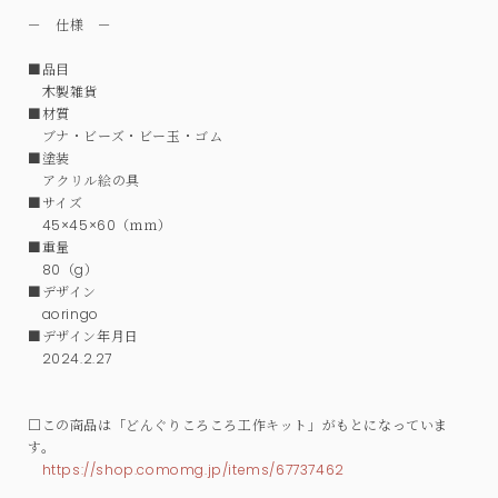
－ 仕様 －
■品目
木製雑貨
■材質
ブナ・ビーズ・ビー玉・ゴム
■塗装
アクリル絵の具
■サイズ
45×45×60（ｍｍ）
■重量
80（g）
■デザイン
aoringo
■デザイン年月日
2024.2.27
□この商品は「どんぐりころころ工作キット」がもとになっていま
す。
https://shop.comomg.jp/items/67737462