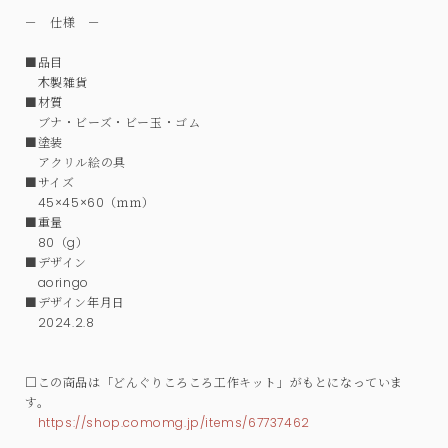
－ 仕様 －
■品目
木製雑貨
■材質
ブナ・ビーズ・ビー玉・ゴム
■塗装
アクリル絵の具
■サイズ
45×45×60（ｍｍ）
■重量
80（g）
■デザイン
aoringo
■デザイン年月日
2024.2.8
□この商品は「どんぐりころころ工作キット」がもとになっていま
す。
https://shop.comomg.jp/items/67737462