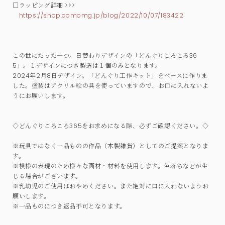
□ラッピング詳細 >>>
https://shop.comomg.jp/blog/2022/10/07/183422
この世にたった一つ。日替わりデザインの「どんぐりころころ36
5」。１デザインにつき製造は１個のみとなります。
2024年2月8日デザイン。「どんぐり工作キット」をベースに作りま
した。塗装はアクリル絵の具を使っていますので、お口に入れないよ
うにお願いします。
◇どんぐりころころ365をお求めになる際、必ずご確認ください。◇
※玩具ではなく一品ものの作品（木製雑貨）としてのご提案となりま
す。
※模様の表現のため様々な画材・材料を使用します。色落ちなどが生
じる場合がございます。
※乳幼児のご使用はおやめください。また絶対に口に入れないようお
願いします。
※一品ものにつき返品不可となります。