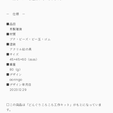
－ 仕様 －
■品目
木製雑貨
■材質
ブナ・ビーズ・ビー玉・ゴム
■塗装
アクリル絵の具
■サイズ
45×45×60（ｍｍ）
■重量
80（g）
■デザイン
aoringo
■デザイン年月日
2023.12.29
□この商品は「どんぐりころころ工作キット」がもとになっていま
す。