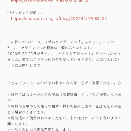
https://shop.comomg.jp/items/66919114
□ラッピング詳細 >>>
https://shop.comomg.jp/blog/2022/10/07/183422
この世にたった一つ。日替わりデザインの「どんぐりころころ36
5」。１デザインにつき製造は１個のみとなります。
2023年12月29日デザイン。「どんぐり工作キット」をベースに作り
ました。塗装はアクリル絵の具を使っていますので、お口に入れない
ようにお願いします。
◇どんぐりころころ365をお求めになる際、必ずご確認ください。◇
※玩具ではなく一品ものの作品（木製雑貨）としてのご提案となりま
す。
※模様の表現のため様々な画材・材料を使用します。色落ちなどが生
じる場合がございます。
※乳幼児のご使用はおやめください。また絶対に口に入れないようお
願いします。
※一品ものにつき返品不可となります。