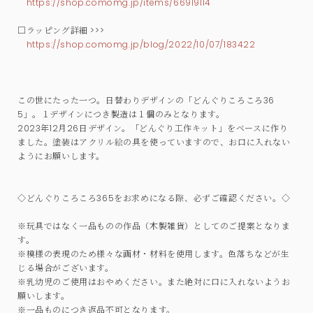
https://shop.comomg.jp/items/66919114
□ラッピング詳細 >>>
https://shop.comomg.jp/blog/2022/10/07/183422
この世にたった一つ。日替わりデザインの「どんぐりころころ36
5」。１デザインにつき製造は１個のみとなります。
2023年12月26日デザイン。「どんぐり工作キット」をベースに作り
ました。塗装はアクリル絵の具を使っていますので、お口に入れない
ようにお願いします。
◇どんぐりころころ365をお求めになる際、必ずご確認ください。◇
※玩具ではなく一品ものの作品（木製雑貨）としてのご提案となりま
す。
※模様の表現のため様々な画材・材料を使用します。色落ちなどが生
じる場合がございます。
※乳幼児のご使用はおやめください。また絶対に口に入れないようお
願いします。
※一品ものにつき返品不可となります。