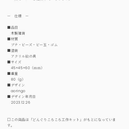
－ 仕様 －
■品目
木製雑貨
■材質
ブナ・ビーズ・ビー玉・ゴム
■塗装
アクリル絵の具
■サイズ
45×45×60（ｍｍ）
■重量
80（g）
■デザイン
aoringo
■デザイン年月日
2023.12.26
□この商品は「どんぐりころころ工作キット」がもとになっていま
す。