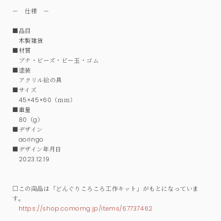
－ 仕様 －
■品目
木製雑貨
■材質
ブナ・ビーズ・ビー玉・ゴム
■塗装
アクリル絵の具
■サイズ
45×45×60（ｍｍ）
■重量
80（g）
■デザイン
aoringo
■デザイン年月日
2023.12.19
□この商品は「どんぐりころころ工作キット」がもとになっていま
す。
https://shop.comomg.jp/items/67737462