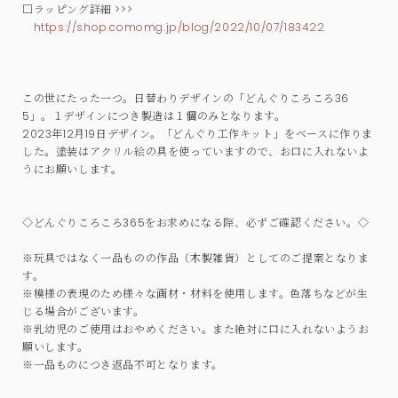
□ラッピング詳細 >>>
https://shop.comomg.jp/blog/2022/10/07/183422
この世にたった一つ。日替わりデザインの「どんぐりころころ36
5」。１デザインにつき製造は１個のみとなります。
2023年12月19日デザイン。「どんぐり工作キット」をベースに作りま
した。塗装はアクリル絵の具を使っていますので、お口に入れないよ
うにお願いします。
◇どんぐりころころ365をお求めになる際、必ずご確認ください。◇
※玩具ではなく一品ものの作品（木製雑貨）としてのご提案となりま
す。
※模様の表現のため様々な画材・材料を使用します。色落ちなどが生
じる場合がございます。
※乳幼児のご使用はおやめください。また絶対に口に入れないようお
願いします。
※一品ものにつき返品不可となります。