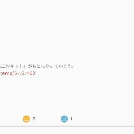
ろ工作キット」がもとになっています。
items/67737462
2
1