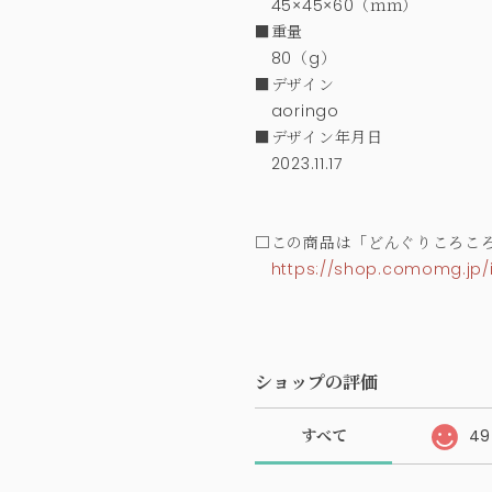
45×45×60（ｍｍ）
■重量
80（g）
■デザイン
aoringo
■デザイン年月日
2023.11.17
□この商品は「どんぐりころこ
https://shop.comomg.jp/
ショップの評価
すべて
49