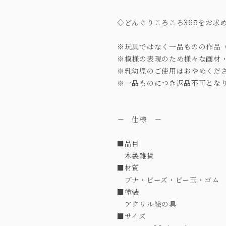
◇どんぐりころころ365をお求
※玩具ではなく一品ものの作品
※模様の表現のため様々な画材
※乳幼児のご使用はおやめくだ
※一品ものにつき返品不可とな
－ 仕様 －
■品目
木製雑貨
■材質
ブナ・ビーズ・ビー玉・ゴム
■塗装
アクリル絵の具
■サイズ