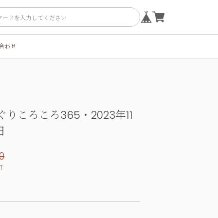
合わせ
りころころ365・2023年11
日
0
T