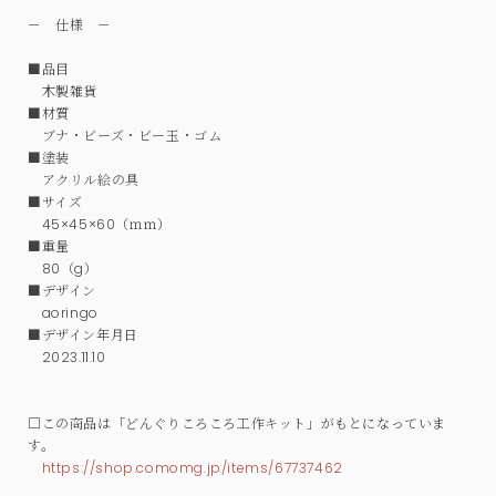
－ 仕様 －
■品目
木製雑貨
■材質
ブナ・ビーズ・ビー玉・ゴム
■塗装
アクリル絵の具
■サイズ
45×45×60（ｍｍ）
■重量
80（g）
■デザイン
aoringo
■デザイン年月日
2023.11.10
□この商品は「どんぐりころころ工作キット」がもとになっていま
す。
https://shop.comomg.jp/items/67737462