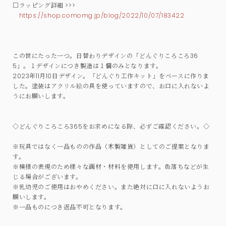
□ラッピング詳細 >>>
https://shop.comomg.jp/blog/2022/10/07/183422
この世にたった一つ。日替わりデザインの「どんぐりころころ36
5」。１デザインにつき製造は１個のみとなります。
2023年11月10日デザイン。「どんぐり工作キット」をベースに作りま
した。塗装はアクリル絵の具を使っていますので、お口に入れないよ
うにお願いします。
◇どんぐりころころ365をお求めになる際、必ずご確認ください。◇
※玩具ではなく一品ものの作品（木製雑貨）としてのご提案となりま
す。
※模様の表現のため様々な画材・材料を使用します。色落ちなどが生
じる場合がございます。
※乳幼児のご使用はおやめください。また絶対に口に入れないようお
願いします。
※一品ものにつき返品不可となります。