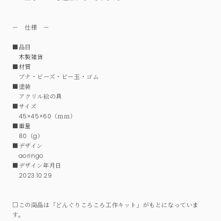
－ 仕様 －
■品目
木製雑貨
■材質
ブナ・ビーズ・ビー玉・ゴム
■塗装
アクリル絵の具
■サイズ
45×45×60（ｍｍ）
■重量
80（g）
■デザイン
aoringo
■デザイン年月日
2023.10.29
□この商品は「どんぐりころころ工作キット」がもとになっていま
す。