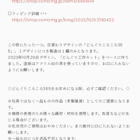
https://shop.comomg.jp/items/66919114
□ラッピング詳細 >>>
https://shop.comomg.jp/blog/2022/10/07/183422
この世にたった一つ。日替わりデザインの「どんぐりころころ36
5」。１デザインにつき製造は１個のみとなります。
2023年10月29日デザイン。「どんぐり工作キット」をベースに作り
ました。塗装はアクリル絵の具を使っていますので、お口に入れない
ようにお願いします。
◇どんぐりころころ365をお求めになる際、必ずご確認ください。◇
※玩具ではなく一品ものの作品（木製雑貨）としてのご提案となりま
す。
※模様の表現のため様々な画材・材料を使用します。色落ちなどが生
じる場合がございます。
※乳幼児のご使用はおやめください。また絶対に口に入れないようお
願いします。
※一品ものにつき返品不可となります。