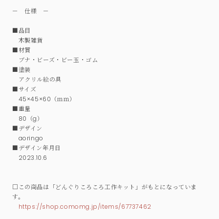
－ 仕様 －
■品目
木製雑貨
■材質
ブナ・ビーズ・ビー玉・ゴム
■塗装
アクリル絵の具
■サイズ
45×45×60（ｍｍ）
■重量
80（g）
■デザイン
aoringo
■デザイン年月日
2023.10.6
□この商品は「どんぐりころころ工作キット」がもとになっていま
す。
https://shop.comomg.jp/items/67737462