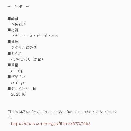
－ 仕様 －
■品目
木製雑貨
■材質
ブナ・ビーズ・ビー玉・ゴム
■塗装
アクリル絵の具
■サイズ
45×45×60（ｍｍ）
■重量
80（g）
■デザイン
aoringo
■デザイン年月日
2023.9.1
□この商品は「どんぐりころころ工作キット」がもとになっていま
す。
https://shop.comomg.jp/items/67737462