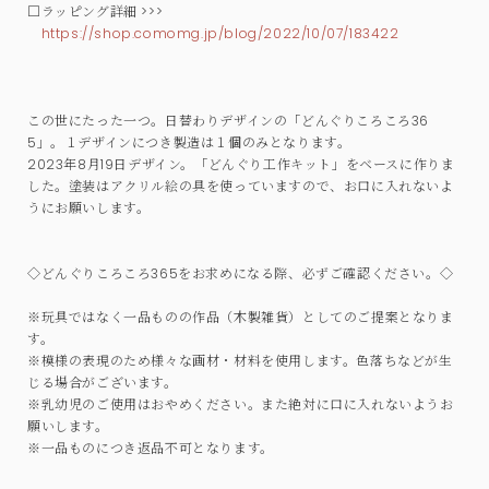
□ラッピング詳細 >>>
https://shop.comomg.jp/blog/2022/10/07/183422
この世にたった一つ。日替わりデザインの「どんぐりころころ36
5」。１デザインにつき製造は１個のみとなります。
2023年8月19日デザイン。「どんぐり工作キット」をベースに作りま
した。塗装はアクリル絵の具を使っていますので、お口に入れないよ
うにお願いします。
◇どんぐりころころ365をお求めになる際、必ずご確認ください。◇
※玩具ではなく一品ものの作品（木製雑貨）としてのご提案となりま
す。
※模様の表現のため様々な画材・材料を使用します。色落ちなどが生
じる場合がございます。
※乳幼児のご使用はおやめください。また絶対に口に入れないようお
願いします。
※一品ものにつき返品不可となります。