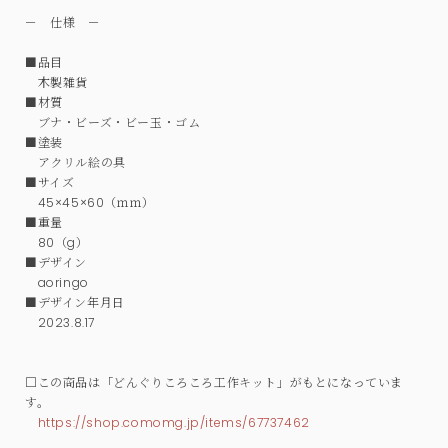
－ 仕様 －
■品目
木製雑貨
■材質
ブナ・ビーズ・ビー玉・ゴム
■塗装
アクリル絵の具
■サイズ
45×45×60（ｍｍ）
■重量
80（g）
■デザイン
aoringo
■デザイン年月日
2023.8.17
□この商品は「どんぐりころころ工作キット」がもとになっていま
す。
https://shop.comomg.jp/items/67737462