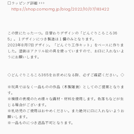
□ラッピング詳細 >>>
https://shop.comomg.jp/blog/2022/10/07/183422
この世にたった一つ。日替わりデザインの「どんぐりころころ36
5」。１デザインにつき製造は１個のみとなります。
2023年8月17日デザイン。「どんぐり工作キット」をベースに作りま
した。塗装はアクリル絵の具を使っていますので、お口に入れないよ
うにお願いします。
◇どんぐりころころ365をお求めになる際、必ずご確認ください。◇
※玩具ではなく一品ものの作品（木製雑貨）としてのご提案となりま
す。
※模様の表現のため様々な画材・材料を使用します。色落ちなどが生
じる場合がございます。
※乳幼児のご使用はおやめください。また絶対に口に入れないようお
願いします。
※一品ものにつき返品不可となります。