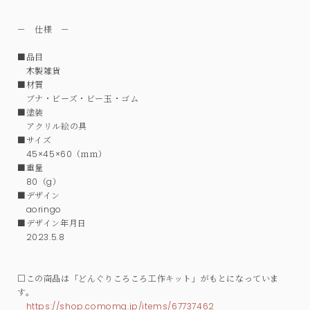
－ 仕様 －
■品目
木製雑貨
■材質
ブナ・ビーズ・ビー玉・ゴム
■塗装
アクリル絵の具
■サイズ
45×45×60（ｍｍ）
■重量
80（g）
■デザイン
aoringo
■デザイン年月日
2023.5.8
□この商品は「どんぐりころころ工作キット」がもとになっていま
す。
https://shop.comomg.jp/items/67737462