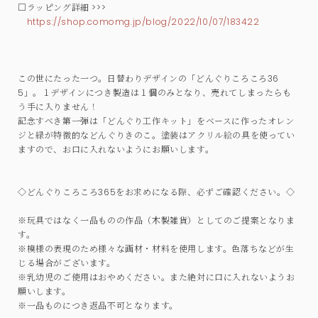
□ラッピング詳細 >>>
https://shop.comomg.jp/blog/2022/10/07/183422
この世にたった一つ。日替わりデザインの「どんぐりころころ36
5」。１デザインにつき製造は１個のみとなり、売れてしまったらも
う手に入りません！
記念すべき第一弾は「どんぐり工作キット」をベースに作ったオレン
ジと緑が特徴的などんぐりきのこ。塗装はアクリル絵の具を使ってい
ますので、お口に入れないようにお願いします。
◇どんぐりころころ365をお求めになる際、必ずご確認ください。◇
※玩具ではなく一品ものの作品（木製雑貨）としてのご提案となりま
す。
※模様の表現のため様々な画材・材料を使用します。色落ちなどが生
じる場合がございます。
※乳幼児のご使用はおやめください。また絶対に口に入れないようお
願いします。
※一品ものにつき返品不可となります。