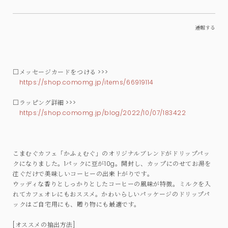
通報する
□メッセージカードをつける >>>
https://shop.comomg.jp/items/66919114
□ラッピング詳細 >>>
https://shop.comomg.jp/blog/2022/10/07/183422
こまむぐカフェ「かふぇむぐ」のオリジナルブレンドがドリップパッ
クになりました。1パックに豆が10g。開封し、カップにのせてお湯を
注ぐだけで美味しいコーヒーの出来上がりです。
ウッディな香りとしっかりとしたコーヒーの風味が特徴。ミルクを入
れてカフェオレにもおススメ。かわいらしいパッケージのドリップパ
ックはご自宅用にも、贈り物にも最適です。
[オススメの抽出方法]