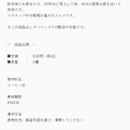
粉全体にお湯をかけ、30秒ほど蒸らした後、160cc程度お湯を注いで
完成です。
マグカップ半分程度の量がオススメです。
※この商品はレターパックでの配送が可能です。
－ 商品仕様 －
■定価 ： 630円（税込）
■数量 ： 3個
原材料名
コーヒー豆
賞味期限
約60日
保存方法
直射日光、高温多湿を避け、保管してください