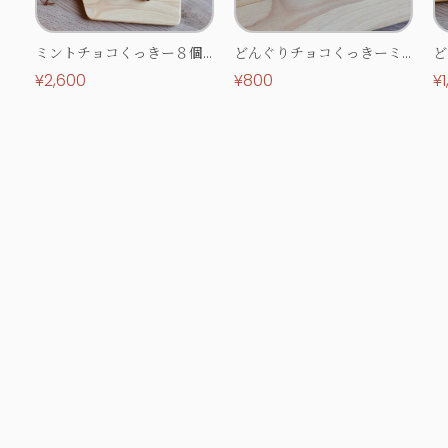
ミントチョコくっきー８個
どんぐりチョコくっきーミ
ど
＆デカフェセット【ホワイ
ント 4個セット【ホワイト
ン
¥2,600
¥800
¥
トデー限定】
デー限定】
デ