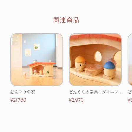
関連商品
どんぐりの家
どんぐりの家具・ダイニン
ど
グセット
ー
¥21,780
¥2,970
¥