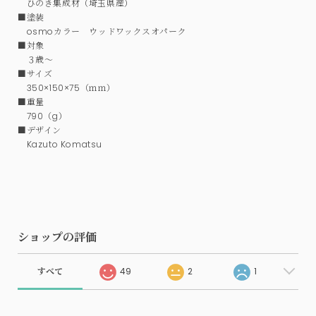
ひのき集成材（埼玉県産）
■塗装
osmoカラー ウッドワックスオパーク
■対象
３歳～
■サイズ
350×150×75（ｍｍ）
■重量
790（g）
■デザイン
Kazuto Komatsu
ショップの評価
すべて
49
2
1