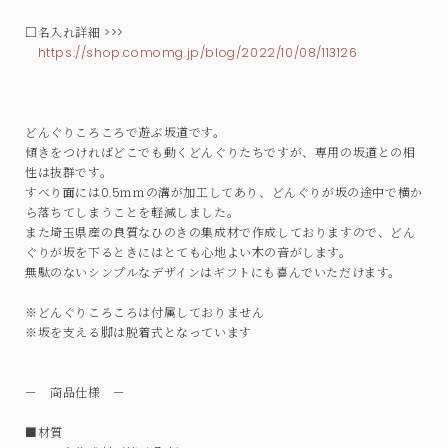
□名入れ詳細 >>>
https://shop.comomg.jp/blog/2022/10/08/113126
どんぐりころころで遊ぶ坂道です。
傾きをつければどこでも動くどんぐりたちですが、専用の坂道との相
性は抜群です。
すべり面には0.5ｍｍの溝が加工してあり、どんぐりが坂の途中で横か
ら落ちてしまうことを軽減しました。
また埼玉県産の良質なひのきの集成材で作成しておりますので、どん
ぐりが坂を下るときにはとても心地よい木の音がします。
無駄のないシンプルなデザインはギフトにも喜んでいただけます。
※どんぐりころころは付属しておりません
※坂を支える脚は脱着式となっています
－ 商品仕様 －
■材質