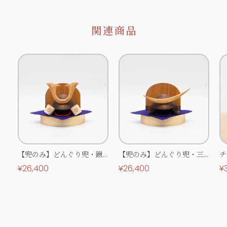
関連商品
【兜のみ】どんぐり兜・鍬
【兜のみ】どんぐり兜・三
チ
形
日月
こ
¥26,400
¥26,400
¥