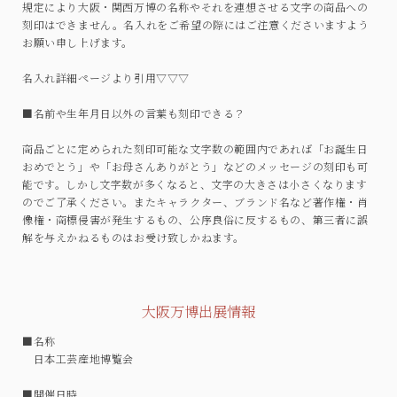
規定により大阪・関西万博の名称やそれを連想させる文字の商品への
刻印はできません。名入れをご希望の際にはご注意くださいますよう
お願い申し上げます。
名入れ詳細ページより引用▽▽▽
■名前や生年月日以外の言葉も刻印できる？
商品ごとに定められた刻印可能な文字数の範囲内であれば「お誕生日
おめでとう」や「お母さんありがとう」などのメッセージの刻印も可
能です。しかし文字数が多くなると、文字の大きさは小さくなります
のでご了承ください。またキャラクター、ブランド名など著作権・肖
像権・商標侵害が発生するもの、公序良俗に反するもの、第三者に誤
解を与えかねるものはお受け致しかねます。
大阪万博出展情報
■名称
日本工芸産地博覧会
■開催日時