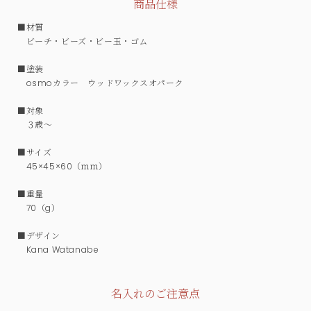
商品仕様
■材質
ビーチ・ビーズ・ビー玉・ゴム
■塗装
osmoカラー ウッドワックスオパーク
■対象
３歳～
■サイズ
45×45×60（ｍｍ）
■重量
70（g）
■デザイン
Kana Watanabe
名入れのご注意点