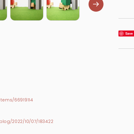
Save
>
items/66919114
blog/2022/10/07/183422