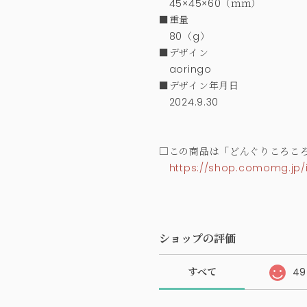
45×45×60（ｍｍ）
■重量
80（g）
■デザイン
aoringo
■デザイン年月日
2024.9.30
□この商品は「どんぐりころこ
https://shop.comomg.jp/
ショップの評価
すべて
49