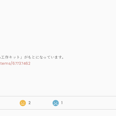
ろ工作キット」がもとになっています。
items/67737462
2
1