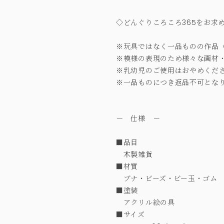
◇どんぐりころころ365をお求
※玩具ではなく一品ものの作品
※模様の表現のため様々な画材
※乳幼児のご使用はおやめくだ
※一品ものにつき返品不可とな
－ 仕様 －
■品目
木製雑貨
■材質
ブナ・ビーズ・ビー玉・ゴム
■塗装
アクリル絵の具
■サイズ