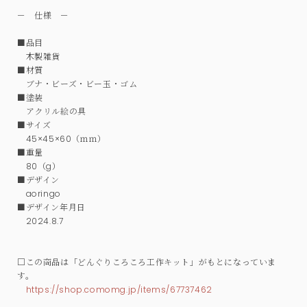
－ 仕様 －
■品目
木製雑貨
■材質
ブナ・ビーズ・ビー玉・ゴム
■塗装
アクリル絵の具
■サイズ
45×45×60（ｍｍ）
■重量
80（g）
■デザイン
aoringo
■デザイン年月日
2024.8.7
□この商品は「どんぐりころころ工作キット」がもとになっていま
す。
https://shop.comomg.jp/items/67737462