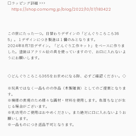
□ラッピング詳細 >>>
https://shop.comomg.jp/blog/2022/10/07/183422
この世にたった一つ。日替わりデザインの「どんぐりころころ36
5」。１デザインにつき製造は１個のみとなります。
2024年8月7日デザイン。「どんぐり工作キット」をベースに作りま
した。塗装はアクリル絵の具を使っていますので、お口に入れないよ
うにお願いします。
◇どんぐりころころ365をお求めになる際、必ずご確認ください。◇
※玩具ではなく一品ものの作品（木製雑貨）としてのご提案となりま
す。
※模様の表現のため様々な画材・材料を使用します。色落ちなどが生
じる場合がございます。
※乳幼児のご使用はおやめください。また絶対に口に入れないようお
願いします。
※一品ものにつき返品不可となります。