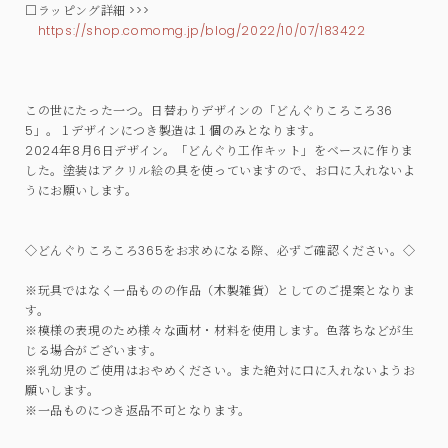
□ラッピング詳細 >>>
https://shop.comomg.jp/blog/2022/10/07/183422
この世にたった一つ。日替わりデザインの「どんぐりころころ36
5」。１デザインにつき製造は１個のみとなります。
2024年8月6日デザイン。「どんぐり工作キット」をベースに作りま
した。塗装はアクリル絵の具を使っていますので、お口に入れないよ
うにお願いします。
◇どんぐりころころ365をお求めになる際、必ずご確認ください。◇
※玩具ではなく一品ものの作品（木製雑貨）としてのご提案となりま
す。
※模様の表現のため様々な画材・材料を使用します。色落ちなどが生
じる場合がございます。
※乳幼児のご使用はおやめください。また絶対に口に入れないようお
願いします。
※一品ものにつき返品不可となります。