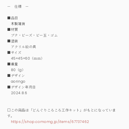
－ 仕様 －
■品目
木製雑貨
■材質
ブナ・ビーズ・ビー玉・ゴム
■塗装
アクリル絵の具
■サイズ
45×45×60（ｍｍ）
■重量
80（g）
■デザイン
aoringo
■デザイン年月日
2024.8.6
□この商品は「どんぐりころころ工作キット」がもとになっていま
す。
https://shop.comomg.jp/items/67737462